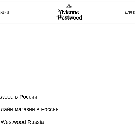
кции
Для 
twood в России
нлайн-магазин в России
 Westwood Russia