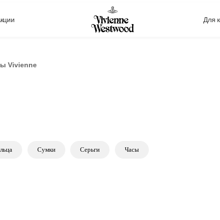
кции
Для 
ы Vivienne
а
Сумки
Серьги
Часы