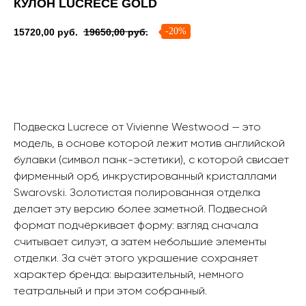
КУЛОН LUCRECE GOLD
-20%
15720,00
руб.
19650,00
руб.
Сообщить о поступлении
Подвеска Lucrece от Vivienne Westwood — это
модель, в основе которой лежит мотив английской
булавки (символ панк-эстетики), с которой свисает
фирменный орб, инкрустированный кристаллами
Swarovski. Золотистая полированная отделка
делает эту версию более заметной. Подвесной
формат подчёркивает форму: взгляд сначала
считывает силуэт, а затем небольшие элементы
отделки. За счёт этого украшение сохраняет
характер бренда: выразительный, немного
театральный и при этом собранный.