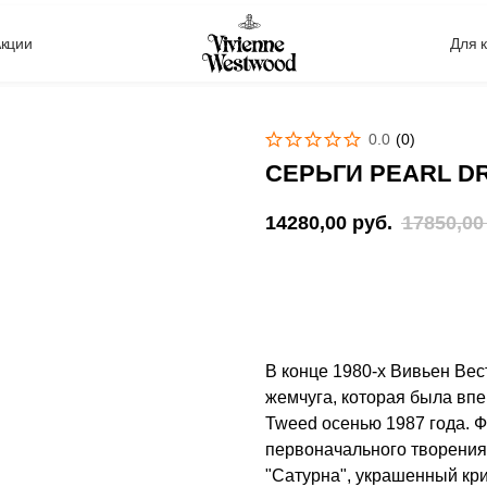
кции
Для 
0.0
(
0
)
СЕРЬГИ PEARL D
14280,00
руб.
17850,00
Сообщить о поступлении
В конце 1980-х Вивьен Ве
жемчуга, которая была впе
Tweed осенью 1987 года. Ф
первоначального творения
"Сатурна", украшенный кри