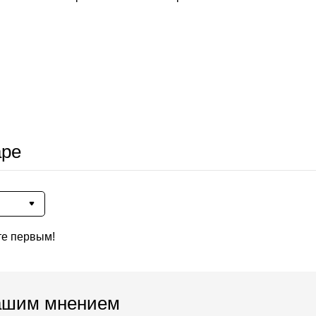
аре
те первым!
ашим мнением