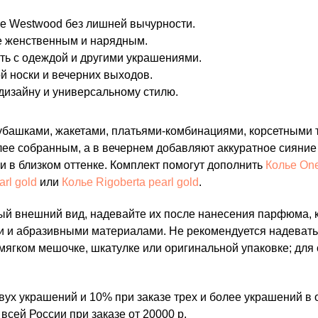
ne Westwood без лишней вычурности.
 женственным и нарядным.
ать с одеждой и другими украшениями.
 носки и вечерних выходов.
дизайну и универсальному стилю.
рубашками, жакетами, платьями-комбинациями, корсетными
ее собранным, а в вечернем добавляют аккуратное сияние 
и в близком оттенке. Комплект помогут дополнить
Колье One
rl gold
или
Колье Rigoberta pearl gold
.
ый внешний вид, надевайте их после нанесения парфюма, к
ми и абразивными материалами. Не рекомендуется надевать 
 мягком мешочке, шкатулке или оригинальной упаковке; для
вух украшений и 10% при заказе трех и более украшений в 
всей России при заказе от 20000 р.