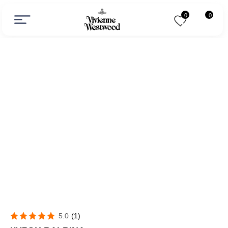
0
0
5.0
(
1
)