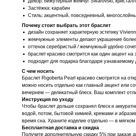
Декор: бижутерный жемчуг Swarovski, кристалл
Застёжка: карабин
Стиль: акцентный, повседневный, многослойн
Почему стоит выбрать этот браслет
дизайн сохраняет характерную эстетику Vivien
жемчужные элементы делают украшение более
оттенок серебристый / жемчужный удобно соче
браслет красиво смотрится как один акцент на
подходит для подарка благодаря узнаваемому 
С чем носить
Браслет Rigoberta Pearl красиво смотрится на о
можно носить отдельно как главный акцент или со
вечернем — деликатный блеск. Ваш комплект отл
Инструкция по уходу
Чтобы браслет дольше сохранял блеск и аккуратн
водой, потом, бытовой химией, кремами и абрази
время сна. Храните изделие отдельно — в мягком
Бесплантная доставка и скидка
Получите дополнительную скидку 5% при заказе д