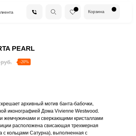
Корзина
клиента
RTA PEARL
руб.
-20%
оскрешает архивный мотив банта-бабочки,
ой иконографией Дома Vivienne Westwood.
и жемчужинами и сверкающими кристаллами
озиции расположена свисающая трехмерная
а с кольцами Сатурна), выполненная с