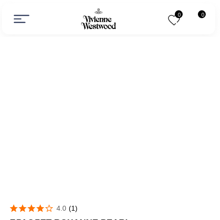
0
0
4.0
(
1
)