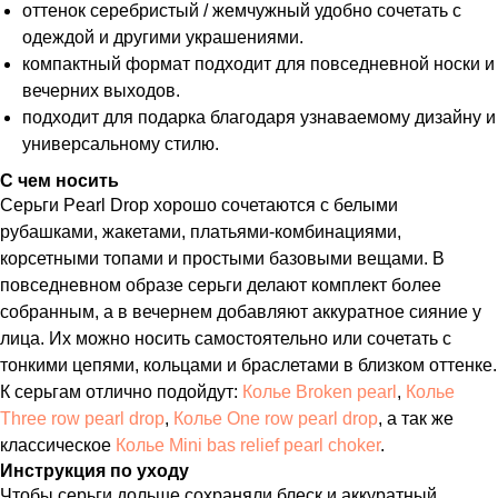
оттенок серебристый / жемчужный удобно сочетать с
одеждой и другими украшениями.
компактный формат подходит для повседневной носки и
вечерних выходов.
подходит для подарка благодаря узнаваемому дизайну и
универсальному стилю.
С чем носить
Серьги Pearl Drop хорошо сочетаются с белыми
рубашками, жакетами, платьями-комбинациями,
корсетными топами и простыми базовыми вещами. В
повседневном образе серьги делают комплект более
собранным, а в вечернем добавляют аккуратное сияние у
лица. Их можно носить самостоятельно или сочетать с
тонкими цепями, кольцами и браслетами в близком оттенке.
К серьгам отлично подойдут:
Колье Broken pearl
,
Колье
Three row pearl drop
,
Колье One row pearl drop
, а так же
классическое
Колье Mini bas relief pearl choker
.
Инструкция по уходу
Чтобы серьги дольше сохраняли блеск и аккуратный