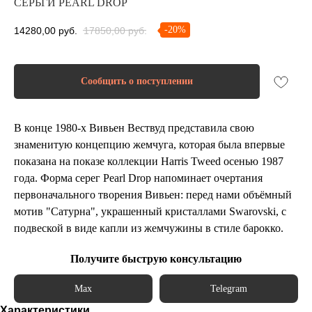
СЕРЬГИ PEARL DROP
-20%
14280,00
руб.
17850,00
руб.
Сообщить о поступлении
В конце 1980-х Вивьен Вествуд представила свою
знаменитую концепцию жемчуга, которая была впервые
показана на показе коллекции Harris Tweed осенью 1987
года. Форма серег Pearl Drop напоминает очертания
первоначального творения Вивьен: перед нами объёмный
мотив "Сатурна", украшенный кристаллами Swarovski, с
подвеской в виде капли из жемчужины в стиле барокко.
Получите быструю консультацию
Max
Telegram
Характеристики