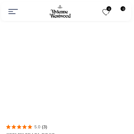
0
0
5.0
(
3
)