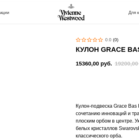
кции
Для 
0.0
(
0
)
КУЛОН GRACE BAS
15360,00
руб.
19200,00
Сообщить о поступлении
Кулон-подвеска Grace Bas 
сочетанию инноваций и тра
плоским орбом в центре. У
белых кристаллов Swarovsk
классического орба.