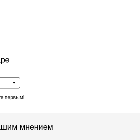
аре
те первым!
ашим мнением