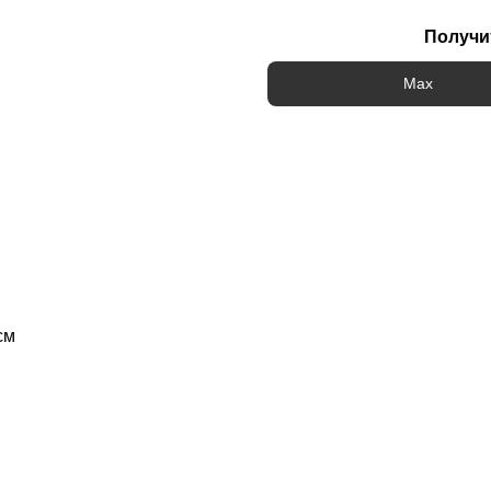
Получи
Max
см