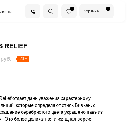
Корзина
клиента
 RELIEF
руб.
-20%
Relief отдает дань уважения характерному
диций, которые определяют стиль Вивьен, с
крашение серебристого цвета украшено павэ из
i. Это более деликатная и изящная версия