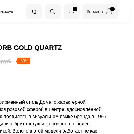
Корзина
клиента
 ORB GOLD QUARTZ
руб.
-30%
фирменный стиль Дома, с характерной
я розовой сферой в центре, вдохновлённой
b появилась в визуальном языке бренда в 1986
динить британскую историчность с более
икой. Золото в этой модели работает не как