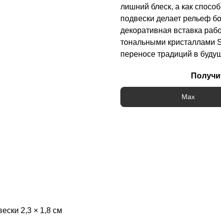
лишний блеск, а как спосо
подвески делает рельеф бо
декоративная вставка ра
тональными кристаллами Sw
переносе традиций в буду
Получи
Max
ески 2,3 × 1,8 см