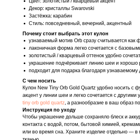
Цвет: золотистый / кварцевый акцент
Декор: кристаллы Swarovski
Застёжка: карабин
Стиль: повседневный, вечерний, акцентный
Почему стоит выбрать этот кулон
узнаваемый мотив Orb сразу считывается как 
лаконичная форма легко сочетается с базовым
золотистый / кварцевый оттенок удобно сочета
украшение подчёркивает линию шеи и хорошо р
подходит для подарка благодаря узнаваемому 
С чем носить
Кулон New Tiny Orb Gold Quartz удобно носить с
акцент у линии шеи и легко сочетается с другим
tiny orb gold quartz
, а разнообразие в ваш образ п
Инструкция по уходу
Чтобы украшение дольше сохраняло блеск и аккур
контакта с водой, потом, бытовой химией, крема
или во время сна. Храните изделие отдельно — в
тканью.