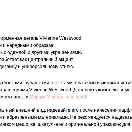
фирменная деталь Vivienne Westwood.
и и нарядными образами.
ть с одеждой и другими украшениями.
аботает как центральный акцент.
дизайну и универсальному стилю.
 футболками, рубашками, жакетами, платьями и минималисти
и украшениями Vivienne Westwood. Дополнить комплект помо
омогут внести
Серьги Mini bas relief gold
.
атный внешний вид, надевайте его после нанесения парфюм
ми и абразивными материалами. Не рекомендуется надевать 
 мягком мешочке, шкатулке или оригинальной упаковке; для