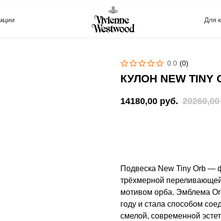
кции
Для 
0.0
(
0
)
КУЛОН NEW TINY
14180,00
руб.
20260,00
Сообщить о поступлении
Подвеска New Tiny Orb — 
трёхмерной переливающейс
мотивом орба. Эмблема Or
году и стала способом сое
смелой, современной эстет