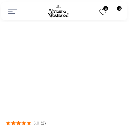
0
0
5.0
(
2
)